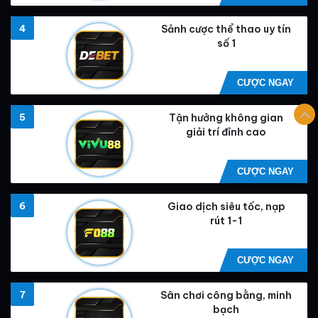
4
Sảnh cược thể thao uy tín
số 1
CƯỢC NGAY
5
Tận hưởng không gian
giải trí đỉnh cao
CƯỢC NGAY
6
Giao dịch siêu tốc, nạp
rút 1-1
CƯỢC NGAY
7
Sân chơi công bằng, minh
bạch