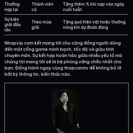
Thưởng
Thành viên
Tặng thêm % khi nạp vào ngày
nạp lại
cũ
cuối tuần
Sự kiện
Theo mùa
Tặng quà hiện vật hoặc thường
giải đấu
giải
nóng khi dự đoán đúng
lớn
Nhapvip cam kết mang tới cho cộng đồng người dùng
đến một cổng game minh bạch, tốc độ và giàu tính
chuyên môn. Sự kết hợp hoàn hảo giữa nhiều yếu tố mà
chúng tôi mang tới sẽ là bệ phóng vững chắc nhất cho
bạn. Đồng hành ngay cùng thapcamtv để không bỏ lỡ
bất kỳ thông tin, kiến thức nào.