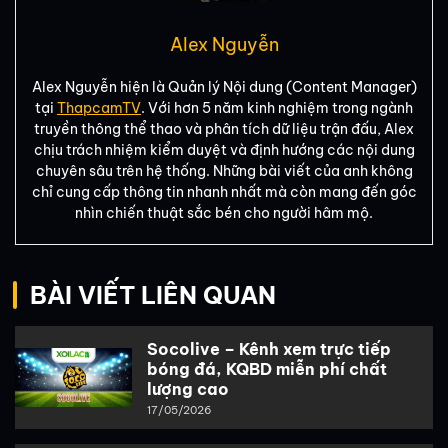
Alex Nguyễn
Alex Nguyễn hiện là Quản lý Nội dung (Content Manager)
tại
ThapcamTV
. Với hơn 5 năm kinh nghiệm trong ngành
truyền thông thể thao và phân tích dữ liệu trận đấu, Alex
chịu trách nhiệm kiểm duyệt và định hướng các nội dung
chuyên sâu trên hệ thống. Những bài viết của anh không
chỉ cung cấp thông tin nhanh nhất mà còn mang đến góc
nhìn chiến thuật sắc bén cho người hâm mộ.
BÀI VIẾT LIÊN QUAN
Socolive – Kênh xem trực tiếp
bóng đá, KQBD miễn phí chất
lượng cao
17/05/2026