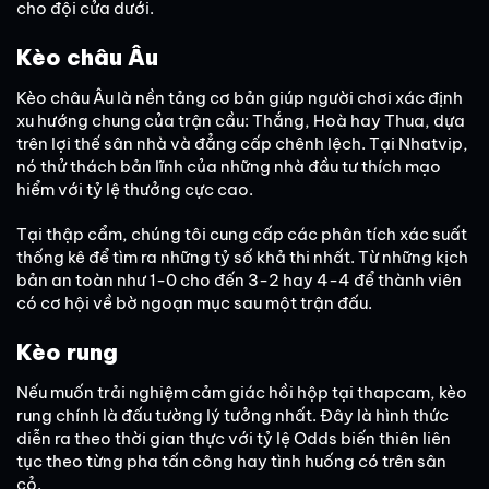
cho đội cửa dưới.
Kèo châu Âu
Kèo châu Âu là nền tảng cơ bản giúp người chơi xác định
xu hướng chung của trận cầu: Thắng, Hoà hay Thua, dựa
trên lợi thế sân nhà và đẳng cấp chênh lệch. Tại Nhatvip,
nó thử thách bản lĩnh của những nhà đầu tư thích mạo
hiểm với tỷ lệ thưởng cực cao.
Tại thập cẩm, chúng tôi cung cấp các phân tích xác suất
thống kê để tìm ra những tỷ số khả thi nhất. Từ những kịch
bản an toàn như 1-0 cho đến 3-2 hay 4-4 để thành viên
có cơ hội về bờ ngoạn mục sau một trận đấu.
Kèo rung
Nếu muốn trải nghiệm cảm giác hồi hộp tại thapcam, kèo
rung chính là đấu tường lý tưởng nhất. Đây là hình thức
diễn ra theo thời gian thực với tỷ lệ Odds biến thiên liên
tục theo từng pha tấn công hay tình huống có trên sân
cỏ.